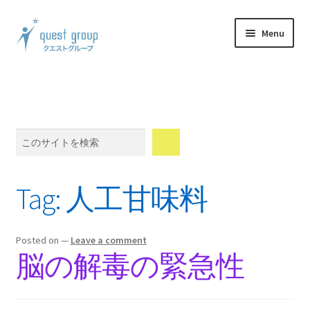
Skip
Skip
Menu
to
to
navigation
content
Expand
製品案内
child
menu
Expand
体験談
child
Search
menu
Expand
ウェブショップ
child
menu
Expand
メンバーシップ
Tag:
人工甘味料
child
menu
Expand
会社情報
child
Posted on
—
Leave a comment
menu
Blog
脳の解毒の緊急性