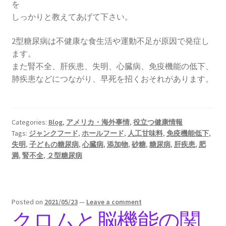
を
しっかりと教えてあげて下さい。
2型糖尿病は不健康な食生活や運動不足が原因で発症し
ます。
また腎不全、肝疾患、失明、心臓病、免疫機能の低下、
肺疾患などにつながり、早死を招くおそれがあります。
Categories:
Blog
,
アメリカ・海外事情
,
役立つ健康情報
Tags:
ジャンクフード
,
ホールフード
,
人工甘味料
,
免疫機能低下
,
失明
,
子どもの糖尿病
,
心臓病
,
添加物
,
砂糖
,
糖尿病
,
肝疾患
,
肥
満
,
腎不全
,
２型糖尿病
Posted on
2021/05/23
—
Leave a comment
クロムと脳機能の関