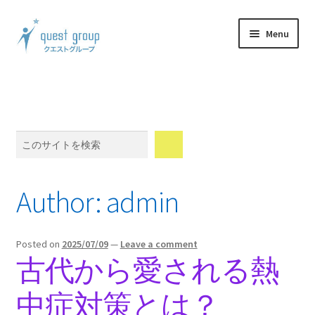
Skip
Skip
Menu
to
to
navigation
content
Expand
製品案内
child
menu
Expand
体験談
child
Search
menu
Expand
ウェブショップ
child
menu
Expand
メンバーシップ
Author:
admin
child
menu
Expand
会社情報
child
Posted on
2025/07/09
—
Leave a comment
menu
Blog
古代から愛される熱
中症対策とは？