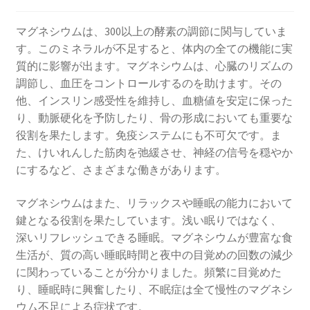
マグネシウムは、300以上の酵素の調節に関与していま
す。このミネラルが不足すると、体内の全ての機能に実
質的に影響が出ます。マグネシウムは、心臓のリズムの
調節し、血圧をコントロールするのを助けます。その
他、インスリン感受性を維持し、血糖値を安定に保った
り、動脈硬化を予防したり、骨の形成においても重要な
役割を果たします。免疫システムにも不可欠です。ま
た、けいれんした筋肉を弛緩させ、神経の信号を穏やか
にするなど、さまざまな働きがあります。
マグネシウムはまた、リラックスや睡眠の能力において
鍵となる役割を果たしています。浅い眠りではなく、
深いリフレッシュできる睡眠。マグネシウムが豊富な食
生活が、質の高い睡眠時間と夜中の目覚めの回数の減少
に関わっていることが分かりました。頻繁に目覚めた
り、睡眠時に興奮したり、不眠症は全て慢性のマグネシ
ウム不足による症状です。