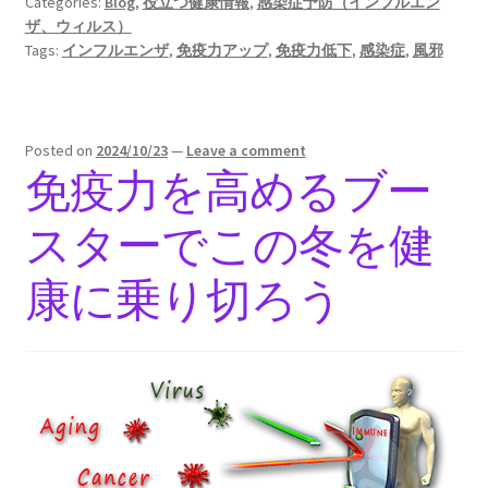
Categories:
Blog
,
役立つ健康情報
,
感染症予防（インフルエン
ザ、ウィルス）
Tags:
インフルエンザ
,
免疫力アップ
,
免疫力低下
,
感染症
,
風邪
Posted on
2024/10/23
—
Leave a comment
免疫力を高めるブー
スターでこの冬を健
康に乗り切ろう