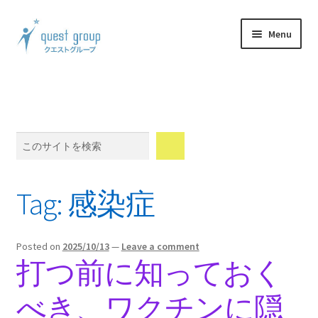
Skip
Skip
Menu
to
to
navigation
content
Expand
製品案内
child
menu
Expand
体験談
child
Search
menu
Expand
ウェブショップ
child
menu
Expand
メンバーシップ
Tag:
感染症
child
menu
Expand
会社情報
child
Posted on
2025/10/13
—
Leave a comment
menu
Blog
打つ前に知っておく
べき、ワクチンに隠