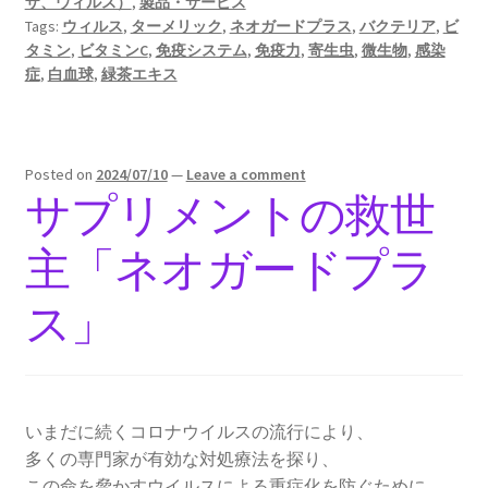
ザ、ウィルス）
,
製品・サービス
Tags:
ウィルス
,
ターメリック
,
ネオガードプラス
,
バクテリア
,
ビ
タミン
,
ビタミンC
,
免疫システム
,
免疫力
,
寄生虫
,
微生物
,
感染
症
,
白血球
,
緑茶エキス
Posted on
2024/07/10
—
Leave a comment
サプリメントの救世
主「ネオガードプラ
ス」
いまだに続くコロナウイルスの流行により、
多くの専門家が有効な対処療法を探り、
この命を脅かすウイルスによる重症化を防ぐために