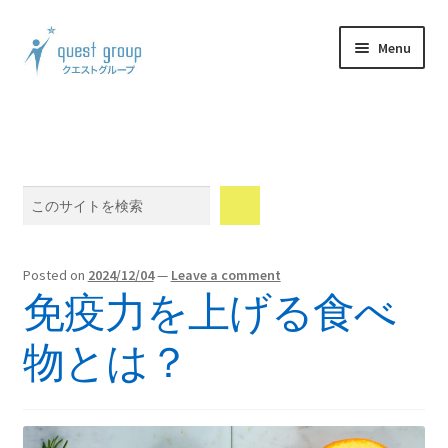
Skip
Skip
Menu
to
to
navigation
content
Expand
製品案内
child
menu
Expand
体験談
child
Search
menu
Expand
ウェブショップ
child
menu
Expand
メンバーシップ
Posted on
2024/12/04
—
Leave a comment
child
免疫力を上げる食べ
menu
Expand
会社情報
child
物とは？
menu
Blog