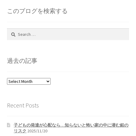
このブログを検索する
Search
for:
過去の記事
過
去
の
記
Recent Posts
事
子どもの発達が心配なら…知らないと怖い家の中に潜む鉛の
リスク
2025/11/20