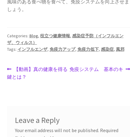
風味のある食べ物を食べて、免疫システムを向上させま
しょう。
Categories:
Blog
,
役立つ健康情報
,
感染症予防（インフルエン
ザ、ウィルス）
Tags:
インフルエンザ
,
免疫力アップ
,
免疫力低下
,
感染症
,
風邪
Post
Previous
Next
【動画】真の健康を得る
免疫システム 基本のキ
post:
post:
鍵とは？
navigation
Leave a Reply
Your email address will not be published.
Required