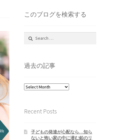
このブログを検索する
Search
for:
過去の記事
過
去
の
記
Recent Posts
事
子どもの発達が心配なら…知ら
ないと怖い家の中に潜む鉛のリ