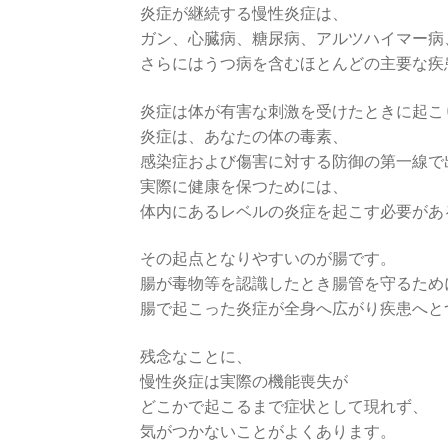
炎症が継続する慢性炎症は、
ガン、心臓病、糖尿病、アルツハイマー病
さらにはうつ病を含むほとんどの主要な疾
炎症は体が有害な刺激を受けたときに起こ
炎症は、あなたの体の毒素、
感染症および傷害に対する防御の第一線で
実際に健康を保つためには、
体内にあるレベルの炎症を起こす必要があ
その起点となりやすいのが腸です。
腸が毒物等を認識したとき腸管を守るため
腸で起こった炎症が全身へ広がり疾患へと
残念なことに、
慢性炎症は実際の機能喪失が
どこかで起こるまで症状として現れず、
気がつかないことがよくあります。