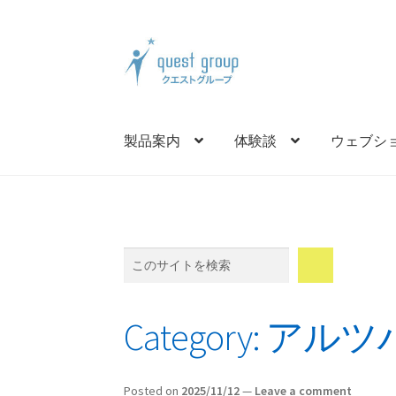
Skip
Skip
to
to
navigation
content
製品案内
体験談
ウェブシ
Search
Category:
アルツ
Posted on
2025/11/12
—
Leave a comment