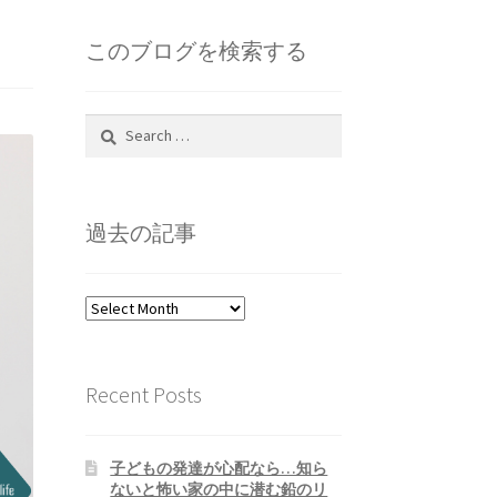
このブログを検索する
Search
for:
過去の記事
過
去
の
記
Recent Posts
事
子どもの発達が心配なら…知ら
ないと怖い家の中に潜む鉛のリ