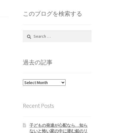
このブログを検索する
Search
for:
過去の記事
過
去
の
記
Recent Posts
事
子どもの発達が心配なら…知ら
ないと怖い家の中に潜む鉛のリ