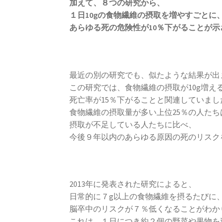
加えて、８つの研究から、
１日10gの食物繊維の摂取を増やすごとに
あらゆる死の危険性が10％下がることが示
最近の別の研究でも、似たような結果が出
この研究では、食物繊維の摂取が10g増え
死亡率が15％下がることと関連していまし
食物繊維の摂取量が多い上位25％の人たち
摂取が不足している人たちに比べ、
今後９年以内のあらゆる原因の死のリスク
2013年に発表された研究によると、
日常的に７g以上の食物繊維を摂るたびに
脳卒中のリスクが７％低くなることがわか
これは、１日につき約２個の野菜や果物を