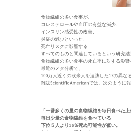
食物繊維の多い食事が、
コレステロールや血圧の有益な減少、
インスリン感受性の改善、
炎症の減少といった、
死亡リスクに影響する
すべてのものと関連しているという研究結
食物繊維の多い食事の死亡率に対する影響
最近のメタ分析で、
100万人近くの欧米人を追跡した17の異
雑誌Scientific Americanでは、次の
「一番多くの量の食物繊維を毎日食べた上
毎日少量の食物繊維を食べている
下位５人より16％死ぬ可能性が低い。