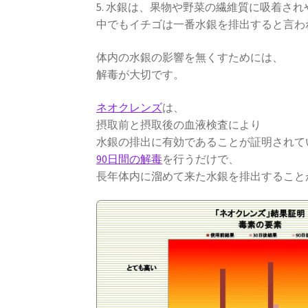
5. 水銀は、果物や野菜の繊維質に吸着さ
中でもイチゴは一番水銀を排出すると言わ
体内の水銀の影響を無くすためには、
解毒が大切です。
ネオクレンズ
は、
摂取前と摂取後の血液検査により
水銀の排出に有効であることが証明されて
90日間の解毒
を行うだけで、
長年体内に溜めて来た水銀を排出すること