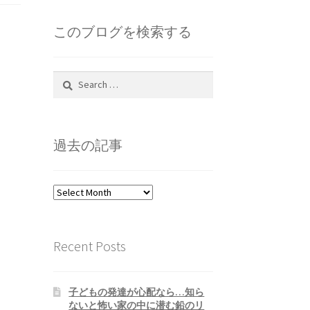
このブログを検索する
Search
for:
過去の記事
過
去
の
記
Recent Posts
事
子どもの発達が心配なら…知ら
ないと怖い家の中に潜む鉛のリ