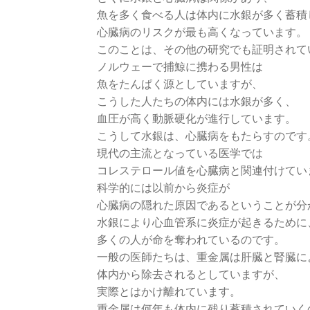
魚を多く食べる人は体内に水銀が多く蓄積
心臓病のリスクが最も高くなっています。
このことは、その他の研究でも証明されて
ノルウェーで捕鯨に携わる男性は
魚をたんぱく源としていますが、
こうした人たちの体内には水銀が多く、
血圧が高く動脈硬化が進行しています。
こうして水銀は、心臓病をもたらすのです
現代の主流となっている医学では
コレステロール値を心臓病と関連付けてい
科学的には以前から炎症が
心臓病の隠れた原因であるということが分
水銀により心血管系に炎症が起きるために
多くの人が命を奪われているのです。
一般の医師たちは、重金属は肝臓と腎臓に
体内から除去されるとしていますが、
実際とはかけ離れています。
重金属は何年も体内に残り蓄積されていく