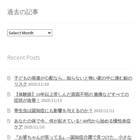
過去の記事
過
去
の
記
Recent Posts
事
子どもの発達が心配なら…知らないと怖い家の中に潜む鉛の
リスク
2025/11/20
【体験談】10年以上苦しんだ原因不明の 激痛などすべての
症状が改善！
2025/11/13
寄生虫は認知症にも影響を与えるのか？
2025/11/12
あなたの体で今、何が起きている? 40代から始める慢性炎症
ケア
2025/11/10
『お婆ちゃんが笑ってる』—認知症介護で見つけた、小さな