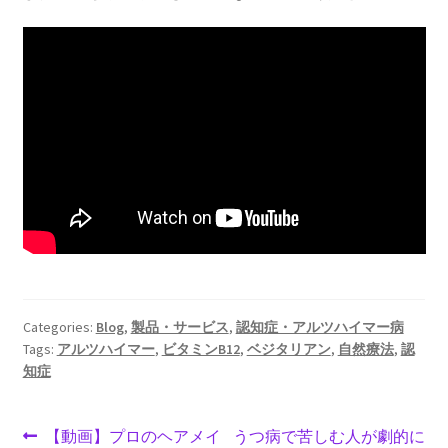
Categories:
Blog
,
製品・サービス
,
認知症・アルツハイマー病
Tags:
アルツハイマー
,
ビタミンB12
,
ベジタリアン
,
自然療法
,
認
知症
Post
Previous
Next
【動画】プロのヘアメイ
うつ病で苦しむ人が劇的に