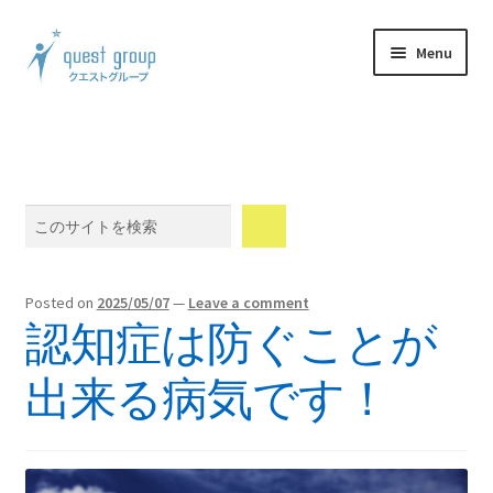
Skip
Skip
Menu
to
to
navigation
content
Expand
製品案内
child
menu
Expand
体験談
child
Search
menu
Expand
ウェブショップ
child
menu
Expand
メンバーシップ
Posted on
2025/05/07
—
Leave a comment
child
認知症は防ぐことが
menu
Expand
会社情報
child
出来る病気です！
menu
Blog