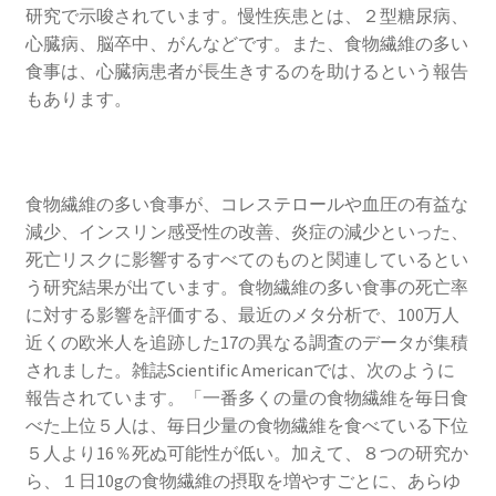
研究で示唆されています。慢性疾患とは、２型糖尿病、
心臓病、脳卒中、がんなどです。また、食物繊維の多い
食事は、心臓病患者が長生きするのを助けるという報告
もあります。
食物繊維の多い食事が、コレステロールや血圧の有益な
減少、インスリン感受性の改善、炎症の減少といった、
死亡リスクに影響するすべてのものと関連しているとい
う研究結果が出ています。食物繊維の多い食事の死亡率
に対する影響を評価する、最近のメタ分析で、100万人
近くの欧米人を追跡した17の異なる調査のデータが集積
されました。雑誌Scientific Americanでは、次のように
報告されています。「一番多くの量の食物繊維を毎日食
べた上位５人は、毎日少量の食物繊維を食べている下位
５人より16％死ぬ可能性が低い。加えて、８つの研究か
ら、１日10gの食物繊維の摂取を増やすごとに、あらゆ