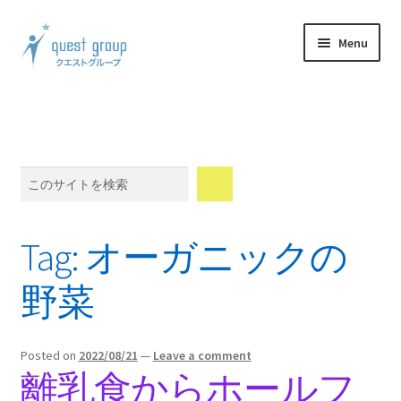
Skip
Skip
Menu
to
to
navigation
content
Expand
製品案内
child
menu
Expand
体験談
child
Search
menu
Expand
ウェブショップ
child
menu
Expand
メンバーシップ
Tag:
オーガニックの
child
menu
Expand
会社情報
野菜
child
menu
Blog
Posted on
2022/08/21
—
Leave a comment
離乳食からホールフ