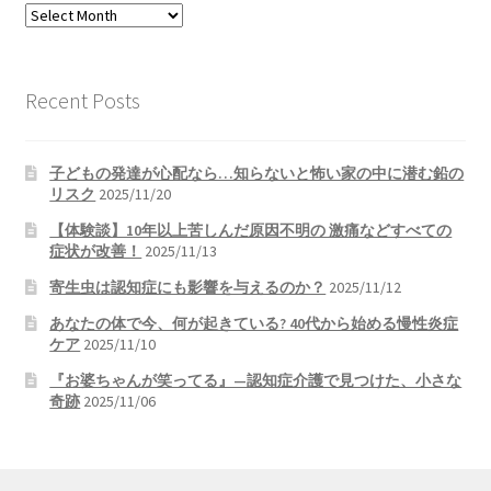
過
去
の
記
Recent Posts
事
子どもの発達が心配なら…知らないと怖い家の中に潜む鉛の
リスク
2025/11/20
【体験談】10年以上苦しんだ原因不明の 激痛などすべての
症状が改善！
2025/11/13
寄生虫は認知症にも影響を与えるのか？
2025/11/12
あなたの体で今、何が起きている? 40代から始める慢性炎症
ケア
2025/11/10
『お婆ちゃんが笑ってる』—認知症介護で見つけた、小さな
奇跡
2025/11/06