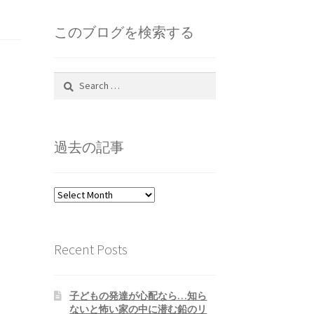
このブログを検索する
Search
for:
過去の記事
過
去
の
記
Recent Posts
事
子どもの発達が心配なら…知ら
ないと怖い家の中に潜む鉛のリ