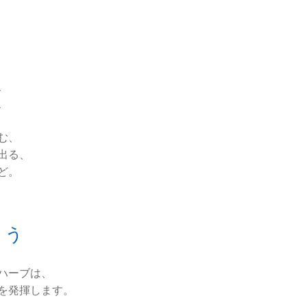
、
、
む、
出る、
ど。
ょう
ハーブは、
を発揮します。