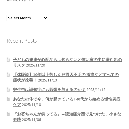
過
去
の
記
Recent Posts
事
子どもの発達が心配なら…知らないと怖い家の中に潜む鉛の
リスク
2025/11/20
【体験談】10年以上苦しんだ原因不明の 激痛などすべての
症状が改善！
2025/11/13
寄生虫は認知症にも影響を与えるのか？
2025/11/12
あなたの体で今、何が起きている? 40代から始める慢性炎症
ケア
2025/11/10
『お婆ちゃんが笑ってる』—認知症介護で見つけた、小さな
奇跡
2025/11/06