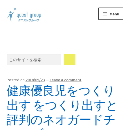
Skip
Skip
Menu
to
to
navigation
content
Expand
製品案内
child
menu
Expand
体験談
child
Search
menu
Expand
ウェブショップ
child
menu
Expand
メンバーシップ
Posted on
2018/05/23
—
Leave a comment
child
健康優良児をつくり
menu
Expand
会社情報
child
出す をつくり出すと
menu
Blog
評判のネオガードチ