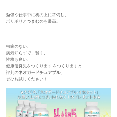
勉強や仕事中に机の上に常備し、
ポリポリとつまむのも最高。
虫歯のない、
病気知らずで、賢く、
性格も良い、
健康優良児をつくり出す をつくり出すと
評判の
ネオガードチュアブル
、
ぜひお試しください！