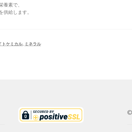
栄養素で、
を供給します。
イトケミカル
,
ミネラル
©