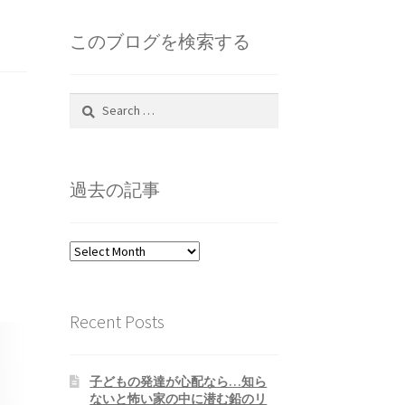
このブログを検索する
Search
for:
過去の記事
過
去
の
記
Recent Posts
事
子どもの発達が心配なら…知ら
ないと怖い家の中に潜む鉛のリ